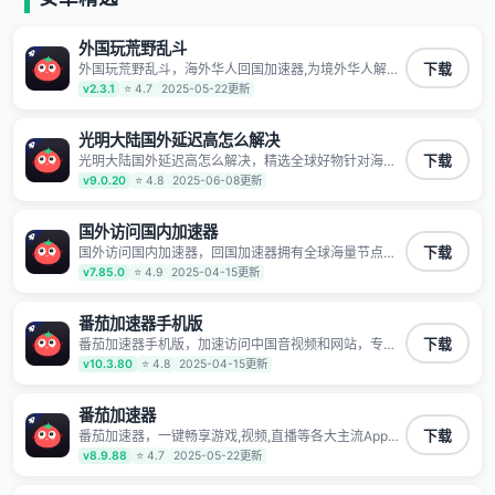
外国玩荒野乱斗
外国玩荒野乱斗，海外华人回国加速器,为境外华人解决
下载
海外怎么听歌?海外怎么看剧?海外怎么玩游戏不卡等境
v2.3.1
⭐ 4.7
2025-05-22更新
外难题,全球回国稳定国内节点,专业、流畅加速让海外党
们一键轻松回国,简单好用
光明大陆国外延迟高怎么解决
光明大陆国外延迟高怎么解决，精选全球好物针对海外
下载
华人、留学生和海外出差用户打造的一款高质量专属回
v9.0.20
⭐ 4.8
2025-06-08更新
国加速器,只要身处海外即可一键加速畅享国内网络:追剧
听歌、影音娱乐、游戏电竞、赛事直播、商务办公、炒
股等多场景的应用及网络加速
国外访问国内加速器
国外访问国内加速器，回国加速器拥有全球海量节点覆
下载
盖，运营商专线不卡顿超稳定，专为海外华人和留学生
v7.85.0
⭐ 4.9
2025-04-15更新
打造，帮助海外华人免除地域限制，随时高速稳定低延
迟玩国服游戏、观看高清视频、听高品质音乐。
番茄加速器手机版
番茄加速器手机版，加速访问中国音视频和网站，专业
下载
回国加速器，帮你加速访问优酷、bilibili、腾讯视频、爱
v10.3.80
⭐ 4.8
2025-04-15更新
奇艺等，加速国服游戏，例如原神、阴阳师、和平精
英、使命召唤、天涯明月刀、一梦江湖、幻书启示录、
明日方舟、战双帕弥什、sky光·遇、另一个伊甸园等国
番茄加速器
内各种服务,回国加速器致力于帮助海外华人和留学生、
番茄加速器，一键畅享游戏,视频,直播等各大主流App应
下载
港澳台地区用户提供最好的回国游戏和音乐视频加速服
用,视频加载极速不卡顿。人在海外听歌,玩国服游戏 简
v8.9.88
⭐ 4.7
2025-05-22更新
务，可以在海外或港澳台地区流畅加速国服游戏和音视
单易用。
频服务，提供专业稳定的全球回国线路和游戏加速专
线。能加速访问优酷、爱奇艺、腾讯视频、B站、芒果