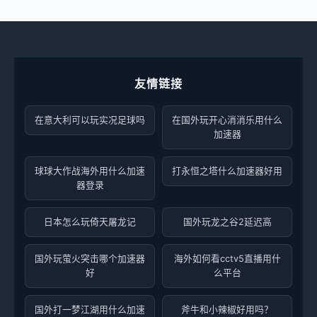
友情链接
在意大利可以玩实况足球吗
在国外玩开心消消乐用什么
加速器
球球大作战海外用什么加速
打永恒之塔什么加速器好用
器登录
日本怎么玩倚天屠龙记
国外玩龙之谷2延迟高
国外玩萤火突击哪个加速器
海外如何看cctv5直播用什
好
么平台
国外打一梦江湖用什么加速
斧牛和小辣椒好用吗？