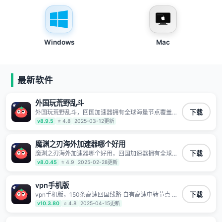
Windows
Mac
最新软件
外国玩荒野乱斗
外国玩荒野乱斗，回国加速器拥有全球海量节点覆盖，
下载
运营商专线不卡顿超稳定，专为海外华人和留学生打
v8.9.5
⭐ 4.8
2025-03-12更新
造，帮助海外华人免除地域限制，随时高速稳定低延迟
玩国服游戏、观看高清视频、听高品质音乐。
魔渊之刃海外加速器哪个好用
魔渊之刃海外加速器哪个好用，回国加速器拥有全球海
下载
量节点覆盖，运营商专线不卡顿超稳定，专为海外华人
v8.0.45
⭐ 4.9
2025-02-28更新
和留学生打造，帮助海外华人免除地域限制，随时高速
稳定低延迟玩国服游戏、观看高清视频、听高品质音
乐。
vpn手机版
vpn手机版，150条高速回国线路 自有高速中转节点 无
下载
需注册 一键连接 提供高速线路 应用内直达视频音乐
v10.3.80
⭐ 4.8
2025-04-15更新
app,快人一步 应用模式 App互不干扰 不间断的隐私保护
数据加密 隐私保护 保持高速同时确保数据不泄露 阻止