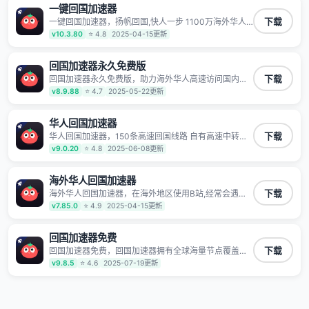
一键回国加速器
一键回国加速器，扬帆回国,快人一步 1100万海外华人
下载
都在用的音乐视频回国加速器 Android iOS Windows
v10.3.80
⭐ 4.8
2025-04-15更新
Mac TV VIP 支持多种加速场景 了解更多 看视频 全球高
速通道搭配第三方CDN节点,解锁加速腾讯视频、爱奇
艺、哔哩哔哩和优酷视频,在国外也能畅快追剧!
回国加速器永久免费版
回国加速器永久免费版，助力海外华人高速访问国内网
下载
络，快速开启国内各直播平台,解决国内视频、音乐卡顿
v8.9.88
⭐ 4.7
2025-05-22更新
问题；更能加速海量国服游戏，超低延迟稳定不掉线,畅
享国内网络！
华人回国加速器
华人回国加速器，150条高速回国线路 自有高速中转节
下载
点 无需注册 一键连接 提供高速线路 应用内直达视频音
v9.0.20
⭐ 4.8
2025-06-08更新
乐app,快人一步 应用模式 App互不干扰 不间断的隐私保
护 数据加密 隐私保护 保持高速同时确保数据不泄露 阻
止第三方对数据进行窃取和监听
海外华人回国加速器
海外华人回国加速器，在海外地区使用B站,经常会遇到B
下载
站地区版权限制/网络IP屏蔽,缓冲卡顿等问题,使用我们
v7.85.0
⭐ 4.9
2025-04-15更新
的哔哩哔哩专用回国VPN,可加速解决各类网络问题,一键
网络回国,全球智能专线为您提供最优线路,一对一技术客
服7*24小时服务。
回国加速器免费
回国加速器免费，回国加速器拥有全球海量节点覆盖，
下载
运营商专线不卡顿超稳定，专为海外华人和留学生打
v9.8.5
⭐ 4.6
2025-07-19更新
造，帮助海外华人免除地域限制，随时高速稳定低延迟
玩国服游戏、观看高清视频、听高品质音乐。