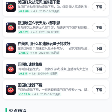
第三方对数据进行窃取和监听
美国打永劫无间加速器下载
美国打永劫无间加速器下载，助力海外华人高速访问国
下载
内网络，快速开启国内各直播平台,解决国内视频、音乐
v8.9.88
⭐ 4.7
2025-05-22更新
卡顿问题；更能加速海量国服游戏，超低延迟稳定不掉
线,畅享国内网络！
新加坡怎么玩天龙八部手游
新加坡怎么玩天龙八部手游，加速访问中国音视频和网
下载
站，专业回国加速器，帮你加速访问优酷、bilibili、腾讯
v9.0.20
⭐ 4.8
2025-06-08更新
视频、爱奇艺等，加速国服游戏，例如原神、阴阳师、
和平精英、使命召唤、天涯明月刀、一梦江湖、幻书启
示录、明日方舟、战双帕弥什、sky光·遇、另一个伊甸
在美国用什么加速器玩量子特攻好
园等国内各种服务,回国加速器致力于帮助海外华人和留
在美国用什么加速器玩量子特攻好，一键代理翻墙回国
下载
学生、港澳台地区用户提供最好的回国游戏和音乐视频
的穿梭VPN，帮助海外华人留学生及港澳台地区用户破
v7.85.0
⭐ 4.9
2025-04-15更新
加速服务，可以在海外或港澳台地区流畅加速国服游戏
除地区版权限制问题，一键降低游戏延迟，加速访问中
和音视频服务，提供专业稳定的全球回国线路和游戏加
国网站、游戏及应用。
速专线。能加速访问优酷、爱奇艺、腾讯视频、B站、芒
回国加速器免费
果TV、西瓜视频、QQ音乐、网易云音乐、酷狗音乐、
YY等主流网站应用解除限制，带你穿梭加速回国。目前
回国加速器免费，一键畅享游戏,视频,直播等各大主流
下载
已有上百万用户，用户整体好评95%以上，一对一在线
App应用,视频加载极速不卡顿。人在海外听歌,玩国服游
v9.8.5
⭐ 4.6
2025-07-19更新
客服支持，保障你的使用体验。
戏 简单易用。
回国加速器下载
回国加速器下载，一键代理翻墙回国的穿梭VPN，帮助
下载
海外华人留学生及港澳台地区用户破除地区版权限制问
v10.28.0
⭐ 4.7
2025-08-25更新
题，一键降低游戏延迟，加速访问中国网站、游戏及应
用。
安卓精选