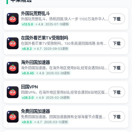
有上百万用户，用户整体好评95%以上，一对一在线客
服支持，保障你的使用体验。
外国玩荒野乱斗
外国玩荒野乱斗，扬帆回国,快人一步 1100万海外华人
下载
都在用的音乐视频回国加速器 Android iOS Windows
v12.5.0
⭐ 4.8
2025-07-19更新
Mac TV VIP 支持多种加速场景 了解更多 看视频 全球高
速通道搭配第三方CDN节点,解锁加速腾讯视频、爱奇
艺、哔哩哔哩和优酷视频,在国外也能畅快追剧!
在国外看芒果TV受限制吗
在国外看芒果TV受限制吗，150条高速回国线路 自有高
下载
速中转节点 无需注册 一键连接 提供高速线路 应用内直
v6.8.2
⭐ 4.7
2025-09-03更新
达视频音乐app,快人一步 应用模式 App互不干扰 不间断
的隐私保护 数据加密 隐私保护 保持高速同时确保数据
不泄露 阻止第三方对数据进行窃取和监听
海外回国加速器
海外回国加速器，在海外地区使用B站,经常会遇到B站地
下载
区版权限制/网络IP屏蔽,缓冲卡顿等问题,使用我们的哔
v8.0.45
⭐ 4.9
2025-02-28更新
哩哔哩专用回国VPN,可加速解决各类网络问题,一键网络
回国,全球智能专线为您提供最优线路,一对一技术客服
7*24小时服务。
回国VPN
回国VPN，在海外地区使用B站,经常会遇到B站地区版权
下载
限制/网络IP屏蔽,缓冲卡顿等问题,使用我们的哔哩哔哩
v28.5.0
⭐ 4.9
2025-02-28更新
专用回国VPN,可加速解决各类网络问题,一键网络回国,
全球智能专线为您提供最优线路,一对一技术客服7*24小
时服务。
免费回国加速器
免费回国加速器，回国加速器拥有全球海量节点覆盖，
下载
运营商专线不卡顿超稳定，专为海外华人和留学生打
v9.9.5
⭐ 4.7
2025-03-12更新
造，帮助海外华人免除地域限制，随时高速稳定低延迟
玩国服游戏、观看高清视频、听高品质音乐。